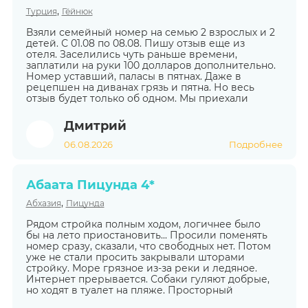
,
Турция
Гёйнюк
Взяли семейный номер на семью 2 взрослых и 2
детей. С 01.08 по 08.08. Пишу отзыв еще из
отеля. Заселились чуть раньше времени,
заплатили на руки 100 долларов дополнительно.
Номер уставший, паласы в пятнах. Даже в
рецепшен на диванах грязь и пятна. Но весь
отзыв будет только об одном. Мы приехали
Дмитрий
06.08.2026
Подробнее
Абаата Пицунда 4*
,
Абхазия
Пицунда
Рядом стройка полным ходом, логичнее было
бы на лето приостановить... Просили поменять
номер сразу, сказали, что свободных нет. Потом
уже не стали просить закрывали шторами
стройку. Море грязное из-за реки и ледяное.
Интернет прерывается. Собаки гуляют добрые,
но ходят в туалет на пляже. Просторный