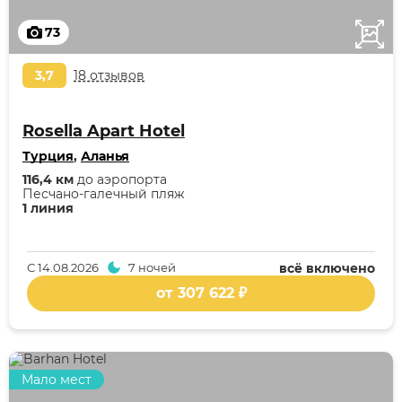
73
3,7
18 отзывов
Rosella Apart Hotel
Турция
,
Аланья
116,4 км
до аэропорта
Песчано-галечный пляж
1 линия
С
14.08.2026
7 ночей
всё включено
от 307 622 ₽
Мало мест