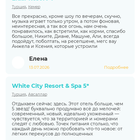
,
Турция
Кемер
Все прекрасно, кроме шоу по вечерам, скучно,
музыка играет только утром, а потом фоновая,
неинтересная, а так все огонь, нам очень
понравилось, как встретили, как корми, спасибо
большое, Никите, Диане, Машуне, Али, всегда
подойдут, поболтать, на ресепшене, мегс вау
Анжела и Ксения, которые устроили
Елена
13.07.2026
Подробнее
White City Resort & Spa 5*
,
Турция
Авсаллар
Отдыхаем сейчас здесь. Этот отель больше, чем
5 звёзд! буквально продумано всё до мелочей:
современный, новый, идеально ухоженный —
чувствуется, что за территорией и номерами
следят с любовью. Точек питания столько, что
каждый день можно пробовать что-то новое: от
лёгких перекусов до полноценных