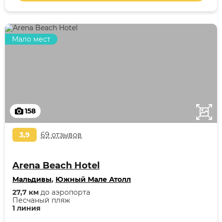
Мало мест
158
3,9
69 отзывов
Arena Beach Hotel
Мальдивы
,
Южный Мале Атолл
27,7 км
до аэропорта
Песчаный пляж
1 линия