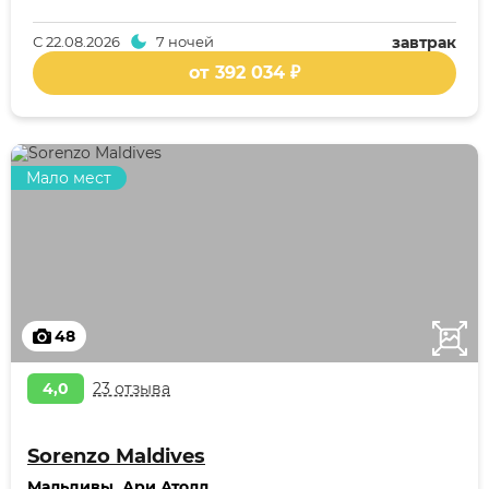
С
22.08.2026
7 ночей
завтрак
от 392 034 ₽
Мало мест
48
4,0
23 отзыва
Sorenzo Maldives
Мальдивы
,
Ари Атолл