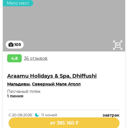
Мало мест
105
4,8
36 отзывов
Araamu Holidays & Spa, Dhiffushi
Мальдивы
,
Северный Мале Атолл
Песчаный пляж
1 линия
С
20.08.2026
11 ночей
завтрак
от 395 160 ₽