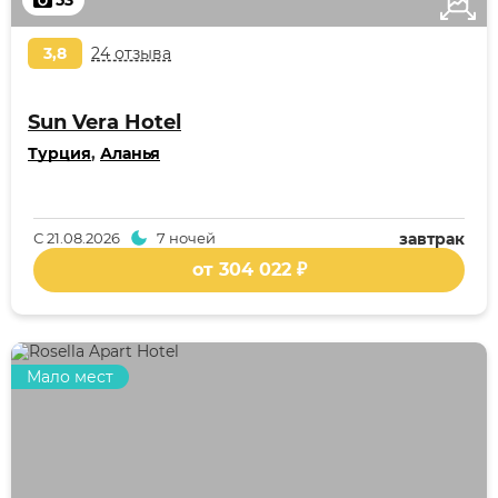
53
3,8
24 отзыва
Sun Vera Hotel
Турция
,
Аланья
С
21.08.2026
7 ночей
завтрак
от 304 022 ₽
Мало мест