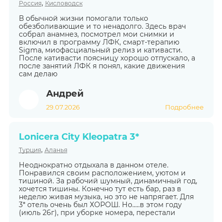
,
Россия
Кисловодск
В обычной жизни помогали только
обезболивающие и то ненадолго. Здесь врач
собрал анамнез, посмотрел мои снимки и
включил в программу ЛФК, смарт-терапию
Sigma, миофасциальный релиз и кативасти.
После кативасти поясницу хорошо отпускало, а
после занятий ЛФК я понял, какие движения
сам делаю
Андрей
29.07.2026
Подробнее
Lonicera City Kleopatra 3*
,
Турция
Аланья
Неоднократно отдыхала в данном отеле.
Понравился своим расположением, уютом и
тишиной. За рабочий шумный, динамичный год,
хочется тишины. Конечно тут есть бар, раз в
неделю живая музыка, но это не напрягает. Для
3* отель очень был ХОРОШ. Но.....в этом году
(июль 26г), при уборке номера, перестали