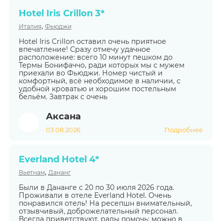
Hotel Iris Crillon 3*
,
Италия
Фьюджи
Hotel Iris Crillon оставил очень приятное
впечатление! Сразу отмечу удачное
расположение: всего 10 минут пешком до
Термы Бонифаччо, ради которых мы с мужем
приехали во Фьюджи. Номер чистый и
комфортный, всё необходимое в наличии, с
удобной кроватью и хорошим постельным
бельём. Завтрак с очень
Аксана
03.08.2026
Подробнее
Everland Hotel 4*
,
Вьетнам
Дананг
Были в Дананге с 20 по 30 июля 2026 года.
Проживали в отеле Everland Hotel. Очень
понравился отель! На ресепшн внимательный,
отзывчивый, доброжелательный персонал.
Всегда приветствуют, рады помочь: можно в