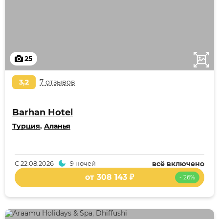
25
3,2
7 отзывов
Barhan Hotel
Турция
,
Аланья
С
22.08.2026
9 ночей
всё включено
от 308 143 ₽
- 26%