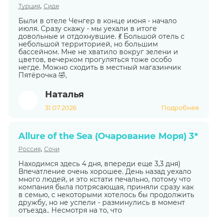
,
Турция
Сиде
Были в отеле Ченгер в конце июня - начало
июля. Сразу скажу - мы уехали в итоге
довольные и отдохнувшие. 💃 Большой отель с
небольшой территорией, но большим
бассейном. Мне не хватило вокруг зелени и
цветов, вечерком прогуляться тоже особо
негде. Можно сходить в местный магазинчик
Пятёрочка 🤣,
Наталья
31.07.2026
Подробнее
Allure of the Sea (Очарование Моря) 3*
,
Россия
Сочи
Находимся здесь 4 дня, впереди еще 3,3 дня)
Впечатление очень хорошее. День назад уехало
много людей, и это кстати печально, потому что
компания была потрясающая, приняли сразу как
в семью, с некоторыми хотелось бы продолжить
дружбу, но не успели - разминулись в момент
отъезда.. Несмотря на то, что