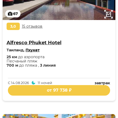
67
3,0
15 отзывов
Alfresco Phuket Hotel
Таиланд,
Пхукет
25 км
до аэропорта
Песчаный пляж
700 м
до пляжа ,
3 линия
С
14.08.2026
11 ночей
завтрак
от 97 738 ₽