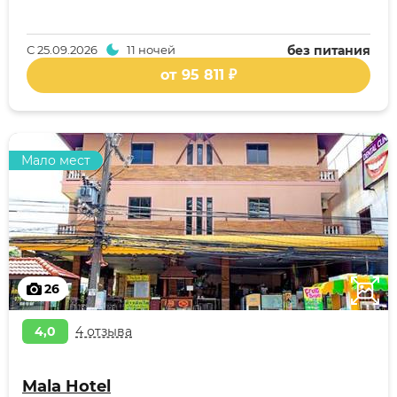
С
25.09.2026
11 ночей
без питания
от 95 811 ₽
Мало мест
26
4,0
4 отзыва
Mala Hotel