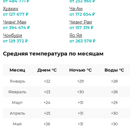
от 484 771 ₽
от 253 965 ₽
Хуахин
Ча-Ам
от 127 677 ₽
от 172 654 ₽
Чианг Маи
Чианг Раи
от 394 474 ₽
от 157 319 ₽
Чонбури
Яо Яй
от 129 372 ₽
от 263 578 ₽
Средняя температура по месяцам
Месяц
Днем °C
Ночью °C
Воды °C
Январь
+22
+29
+28
Февраль
+23
+30
+28
Март
+24
+31
+29
Апрель
+25
+31
+30
Май
+26
+31
+30