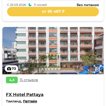
С
25.09.2026
11 ночей
без питания
от 95 487 ₽
73
4,3
15 отзывов
FX Hotel Pattaya
Таиланд,
Паттайя