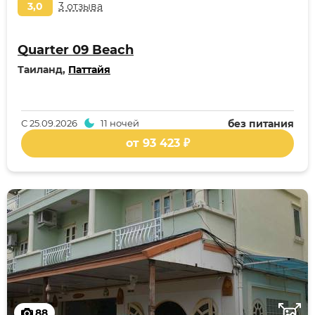
3,0
3 отзыва
Quarter 09 Beach
Таиланд,
Паттайя
С
25.09.2026
11 ночей
без питания
от 93 423 ₽
88