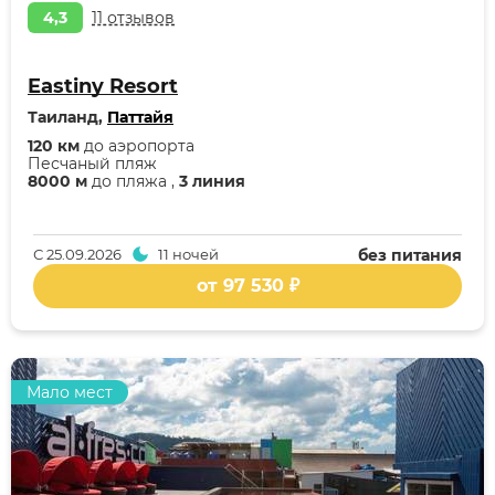
4,3
11 отзывов
Eastiny Resort
Таиланд,
Паттайя
120 км
до аэропорта
Песчаный пляж
8000 м
до пляжа ,
3 линия
С
25.09.2026
11 ночей
без питания
от 97 530 ₽
Мало мест