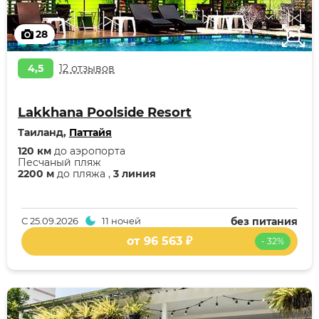
28
4,5
12 отзывов
Lakkhana Poolside Resort
Таиланд,
Паттайя
120 км
до аэропорта
Песчаный пляж
2200 м
до пляжа ,
3 линия
С
25.09.2026
11 ночей
без питания
от 96 563 ₽
- 32%