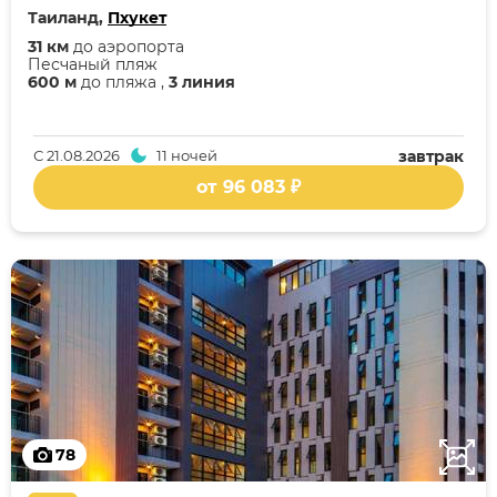
Таиланд,
Пхукет
31 км
до аэропорта
Песчаный пляж
600 м
до пляжа ,
3 линия
С
21.08.2026
11 ночей
завтрак
от 96 083 ₽
78