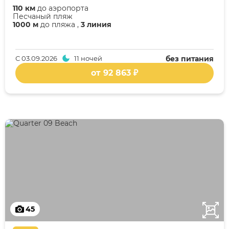
110 км
до аэропорта
Песчаный пляж
1000 м
до пляжа ,
3 линия
С
03.09.2026
11 ночей
без питания
от 92 863 ₽
45