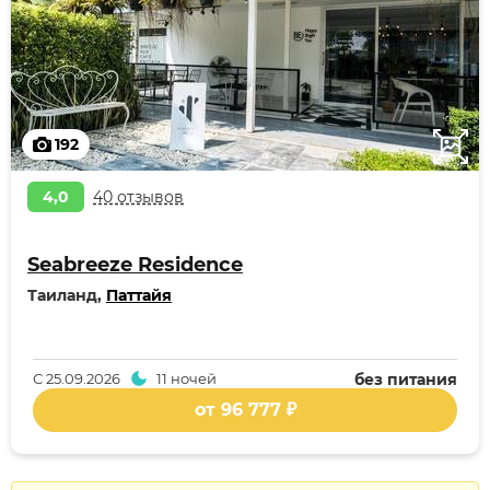
192
4,0
40 отзывов
Seabreeze Residence
Таиланд,
Паттайя
С
25.09.2026
11 ночей
без питания
от 96 777 ₽