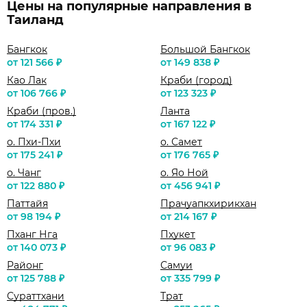
Цены на популярные направления в
Таиланд
Бангкок
Большой Бангкок
от 121 566 ₽
от 149 838 ₽
Као Лак
Краби (город)
от 106 766 ₽
от 123 323 ₽
Краби (пров.)
Ланта
от 174 331 ₽
от 167 122 ₽
о. Пхи-Пхи
о. Самет
от 175 241 ₽
от 176 765 ₽
о. Чанг
о. Яо Ной
от 122 880 ₽
от 456 941 ₽
Паттайя
Прачуапкхирикхан
от 98 194 ₽
от 214 167 ₽
Пханг Нга
Пхукет
от 140 073 ₽
от 96 083 ₽
Районг
Самуи
от 125 788 ₽
от 335 799 ₽
Сураттхани
Трат