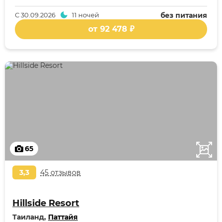
С
30.09.2026
11 ночей
без питания
от 92 478 ₽
65
3,3
45 отзывов
Hillside Resort
Таиланд,
Паттайя