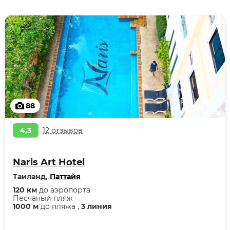
88
4,3
12 отзывов
Naris Art Hotel
Таиланд,
Паттайя
120 км
до аэропорта
Песчаный пляж
1000 м
до пляжа ,
3 линия