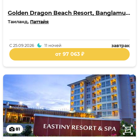
Golden Dragon Beach Resort, Banglamung
Таиланд,
Паттайя
С
25.09.2026
11 ночей
завтрак
от 97 063 ₽
81