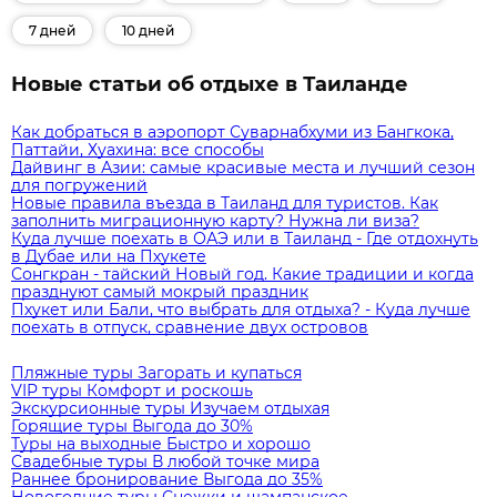
7 дней
10 дней
Новые статьи об отдыхе в Таиланде
Как добраться в аэропорт Суварнабхуми из Бангкока,
Паттайи, Хуахина: все способы
Дайвинг в Азии: самые красивые места и лучший сезон
для погружений
Новые правила въезда в Таиланд для туристов. Как
заполнить миграционную карту? Нужна ли виза?
Куда лучше поехать в ОАЭ или в Таиланд - Где отдохнуть
в Дубае или на Пхукете
Сонгкран - тайский Новый год. Какие традиции и когда
празднуют самый мокрый праздник
Пхукет или Бали, что выбрать для отдыха? - Куда лучше
поехать в отпуск, сравнение двух островов
Пляжные туры
Загорать и купаться
VIP туры
Комфорт и роскошь
Экскурсионные туры
Изучаем отдыхая
Горящие туры
Выгода до 30%
Туры на выходные
Быстро и хорошо
Свадебные туры
В любой точке мира
Раннее бронирование
Выгода до 35%
Новогодние туры
Снежки и шампанское