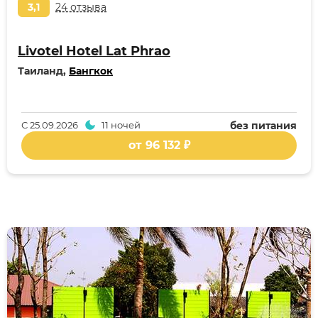
3,1
24 отзыва
Livotel Hotel Lat Phrao
Таиланд,
Бангкок
С
25.09.2026
11 ночей
без питания
от 96 132 ₽