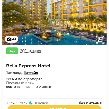
41
4,3
206 отзывов
Bella Express Hotel
Таиланд,
Паттайя
122 км
до аэропорта
Песчаный пляж
550 м
до пляжа ,
3 линия
С
25.09.2026
11 ночей
без питания