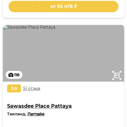
от 92 478 ₽
116
3,9
51 отзыв
Sawasdee Place Pattaya
Таиланд,
Паттайя