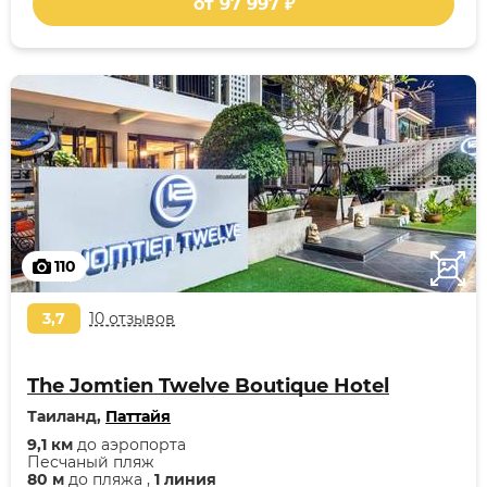
от 97 997 ₽
110
3,7
10 отзывов
The Jomtien Twelve Boutique Hotel
Таиланд,
Паттайя
9,1 км
до аэропорта
Песчаный пляж
80 м
до пляжа ,
1 линия