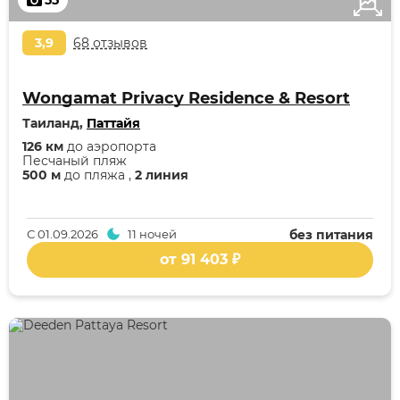
55
3,9
68 отзывов
Wongamat Privacy Residence & Resort
Таиланд,
Паттайя
126 км
до аэропорта
Песчаный пляж
500 м
до пляжа ,
2 линия
С
01.09.2026
11 ночей
без питания
от 91 403 ₽