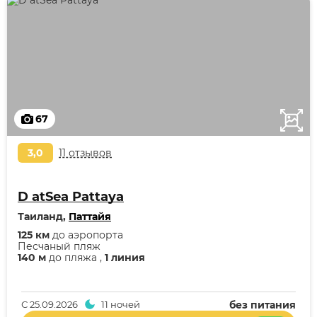
67
3,0
11 отзывов
D atSea Pattaya
Таиланд,
Паттайя
125 км
до аэропорта
Песчаный пляж
140 м
до пляжа ,
1 линия
С
25.09.2026
11 ночей
без питания