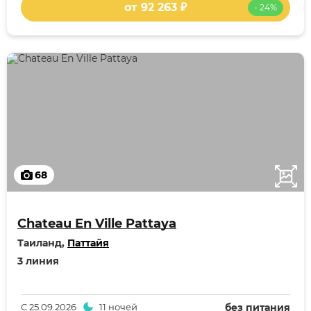
от 92 263 ₽
- 24%
68
Chateau En Ville Pattaya
Таиланд,
Паттайя
3 линия
С
25.09.2026
11 ночей
без питания