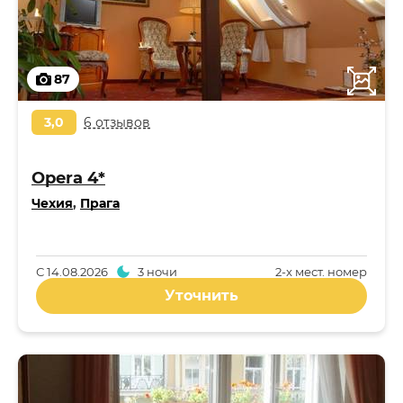
87
3,0
6 отзывов
Opera 4*
Чехия
,
Прага
С
14.08.2026
3 ночи
2-x мест. номер
Уточнить