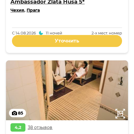
Ambassador Zlata Husa 5*
Чехия
,
Прага
С
14.08.2026
11 ночей
2-x мест. номер
Уточнить
85
4,2
38 отзывов