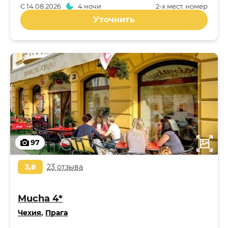
С
14.08.2026
4 ночи
2-x мест. номер
Уточнить
97
3,8
23 отзыва
Mucha 4*
Чехия
,
Прага