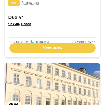
3,6
6 отзывов
Duo 4*
Чехия
,
Прага
С
14.08.2026
11 ночей
2-x мест. номер
Уточнить
96