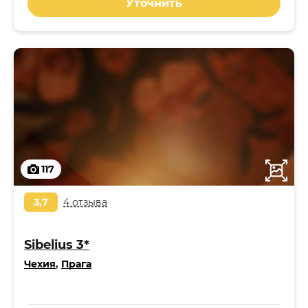
Уточнить
117
3,7
4 отзыва
Sibelius 3*
Чехия
,
Прага