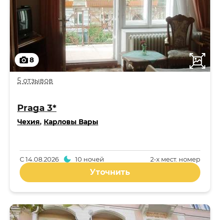
8
5 отзывов
Praga 3*
Чехия
,
Карловы Вары
С
14.08.2026
10 ночей
2-x мест. номер
Уточнить