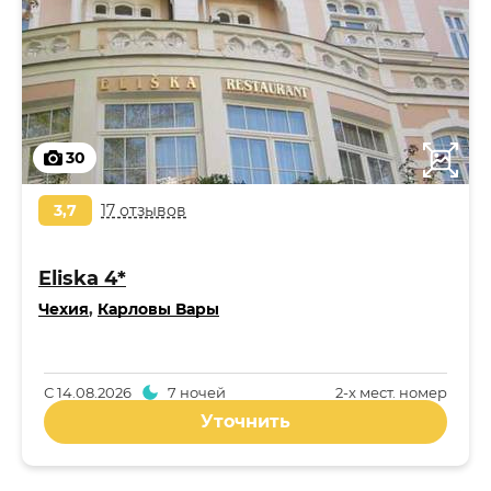
30
3,7
17 отзывов
Eliska 4*
Чехия
,
Карловы Вары
С
14.08.2026
7 ночей
2-x мест. номер
Уточнить