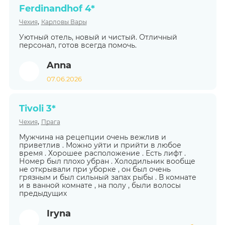
Ferdinandhof 4*
,
Чехия
Карловы Вары
Уютный отель, новый и чистый. Отличный
персонал, готов всегда помочь.
Anna
07.06.2026
Tivoli 3*
,
Чехия
Прага
Мужчина на рецепции очень вежлив и
приветлив . Можно уйти и прийти в любое
время . Хорошее расположение . Есть лифт .
Номер был плохо убран . Холодильник вообще
не открывали при уборке , он был очень
грязным и был сильный запах рыбы . В комнате
и в ванной комнате , на полу , были волосы
предыдущих
Iryna