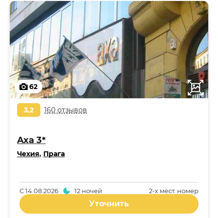
62
3,2
160 отзывов
Axa 3*
Чехия
,
Прага
С
14.08.2026
12 ночей
2-x мест. номер
Уточнить