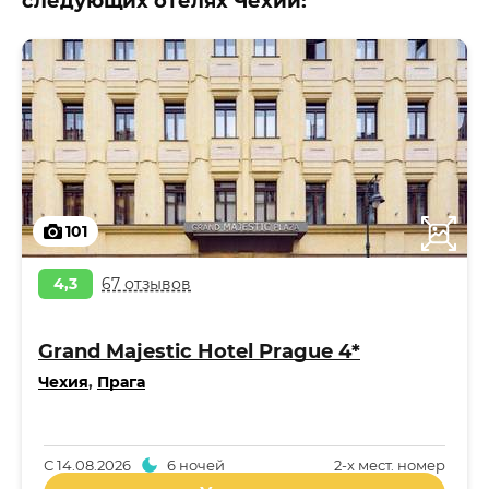
следующих отелях Чехии:
101
4,3
67 отзывов
Grand Majestic Hotel Prague 4*
Чехия
,
Прага
С
14.08.2026
6 ночей
2-x мест. номер