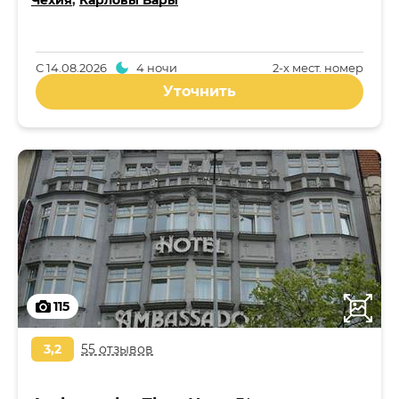
Чехия
,
Карловы Вары
С
14.08.2026
4 ночи
2-x мест. номер
Уточнить
115
3,2
55 отзывов