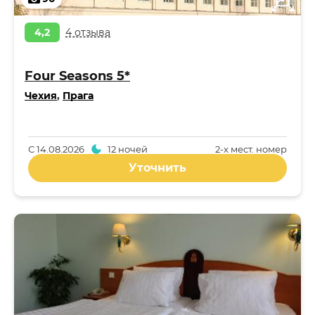
4,2
4 отзыва
Four Seasons 5*
Чехия
,
Прага
С
14.08.2026
12 ночей
2-x мест. номер
Уточнить