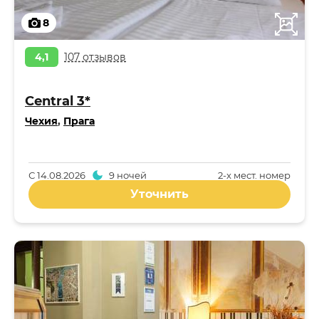
8
4,1
107 отзывов
Central 3*
Чехия
,
Прага
С
14.08.2026
9 ночей
2-x мест. номер
Уточнить