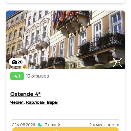
28
4,1
13 отзывов
Ostende 4*
Чехия
,
Карловы Вары
С
14.08.2026
7 ночей
2-x мест. номер