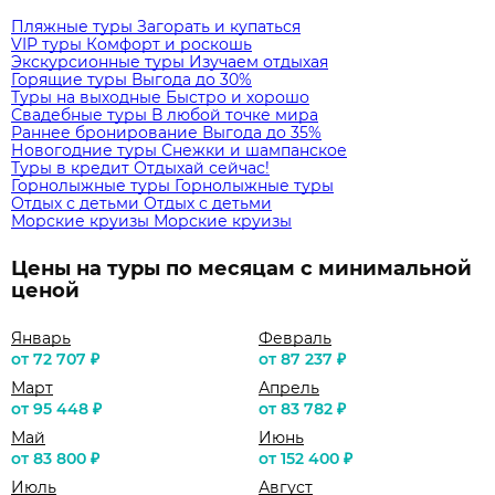
Пляжные туры
Загорать и купаться
VIP туры
Комфорт и роскошь
Экскурсионные туры
Изучаем отдыхая
Горящие туры
Выгода до 30%
Туры на выходные
Быстро и хорошо
Свадебные туры
В любой точке мира
Раннее бронирование
Выгода до 35%
Новогодние туры
Снежки и шампанское
Туры в кредит
Отдыхай сейчас!
Горнолыжные туры
Горнолыжные туры
Отдых с детьми
Отдых с детьми
Морские круизы
Морские круизы
Цены на туры по месяцам с минимальной
ценой
Январь
Февраль
от 72 707 ₽
от 87 237 ₽
Март
Апрель
от 95 448 ₽
от 83 782 ₽
Май
Июнь
от 83 800 ₽
от 152 400 ₽
Июль
Август