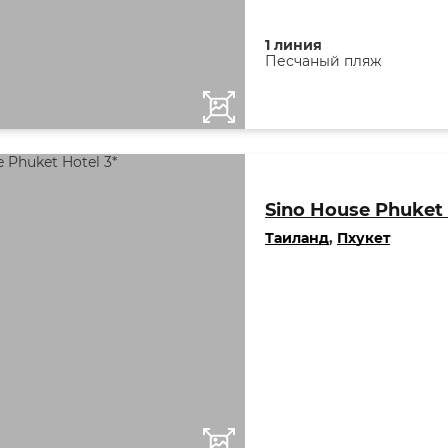
1 линия
Песчаный пляж
Sino House Phuket 
Таиланд
,
Пхукет