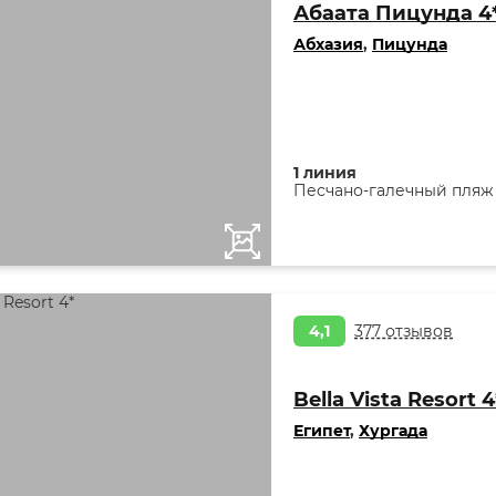
Абаата Пицунда 4
Абхазия
,
Пицунда
1 линия
Песчано-галечный пляж
4,1
377 отзывов
Bella Vista Resort 4
Египет
,
Хургада