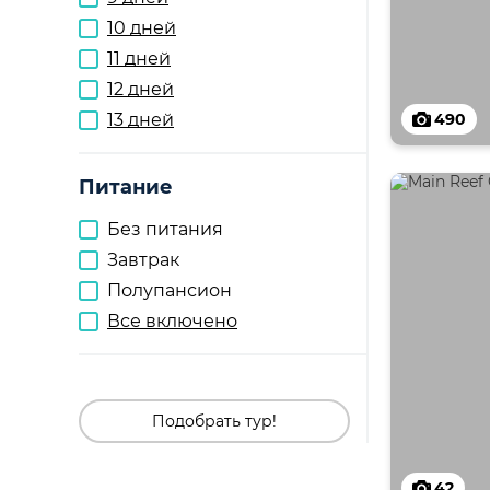
10 дней
11 дней
12 дней
13 дней
490
Питание
Без питания
Завтрак
Полупансион
Все включено
Подобрать тур!
42