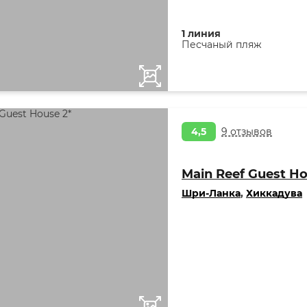
1 линия
Песчаный пляж
4,5
9 отзывов
Main Reef Guest Ho
Шри-Ланка
,
Хиккадува