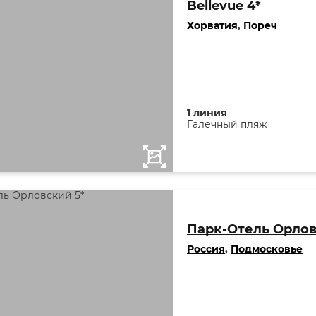
Bellevue 4*
Хорватия
,
Пореч
1 линия
Галечный пляж
Парк-Отель Орлов
Россия
,
Подмосковье