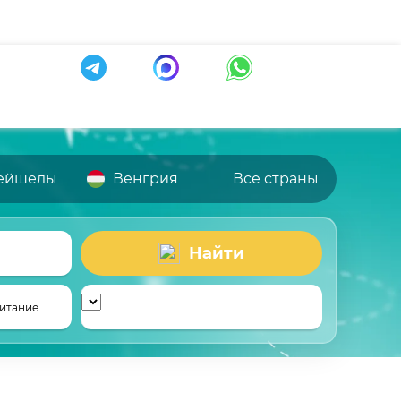
ейшелы
Венгрия
Все страны
Найти
итание