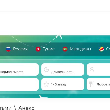
Россия
Тунис
Мальдивы
С
Период вылета
Длительность
1 - 5 звёзд
Любое п
етьми
\
Анекс