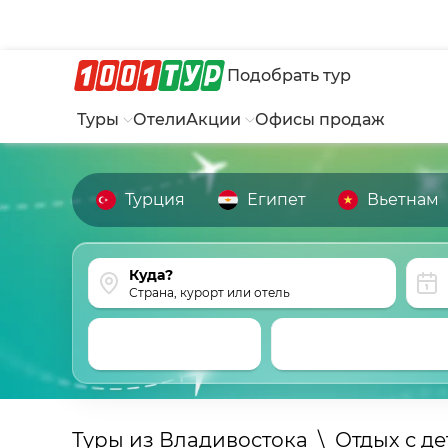
Подобрать тур
Туры
Отели
Акции
Офисы продаж
Турция
Египет
Вьетнам
Страна, курорт или отель
Туры из Владивостока
\
Отдых с д