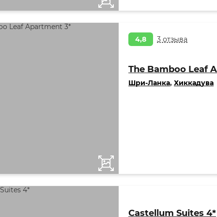
4,8
3 отзыва
The Bamboo Leaf A
Шри-Ланка
,
Хиккадува
Castellum Suites 4*