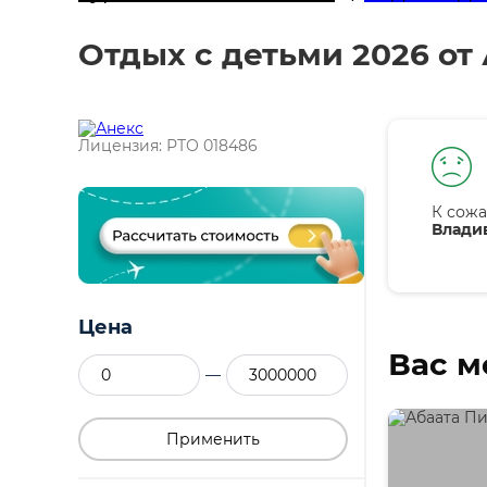
Отдых с детьми 2026 от
Лицензия: РТО 018486
К сожа
Владив
Цена
Вас м
—
Применить